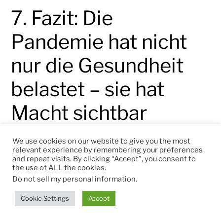
7. Fazit: Die
Pandemie hat nicht
nur die Gesundheit
belastet – sie hat
Macht sichtbar
gemacht
We use cookies on our website to give you the most
relevant experience by remembering your preferences
and repeat visits. By clicking “Accept”, you consent to
the use of ALL the cookies.
Die Corona-Jahre haben eines gezeigt:
Do not sell my personal information
.
Österreichs Machtstrukturen funktionieren
nicht demokratisch, sondern korporatistisch
Cookie Settings
Accept
–