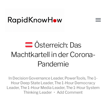
Toggl
menu
RapidKnowHow
Österreich: Das
-
Machtkartell in der Corona-
DECISION
MASTER
Pandemie
™
In
Decision Governance Leader
,
PowerTools
,
The 1-
Hour Deep State Leader
,
The 1-Hour Democracy
Leader
,
The 1-Hour Media Leader
,
The 1-Hour System
Thinking Leader
•
Add Comment