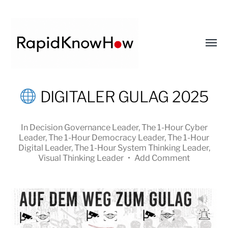
Toggl
menu
RapidKnowHow
DIGITALER GULAG 2025
-
DECISION
In
Decision Governance Leader
,
The 1-Hour Cyber
MASTER
Leader
,
The 1-Hour Democracy Leader
,
The 1-Hour
™
Digital Leader
,
The 1-Hour System Thinking Leader
,
Visual Thinking Leader
•
Add Comment