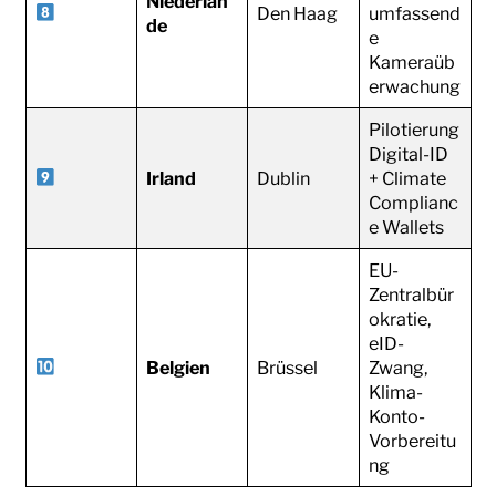
Niederlan
Den Haag
umfassend
de
e
Kameraüb
erwachung
Pilotierung
Digital-ID
Irland
Dublin
+ Climate
Complianc
e Wallets
EU-
Zentralbür
okratie,
eID-
Belgien
Brüssel
Zwang,
Klima-
Konto-
Vorbereitu
ng