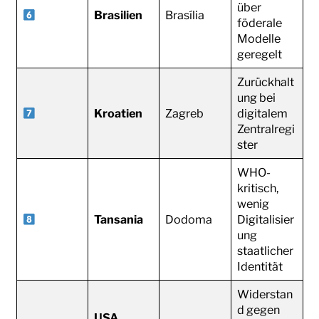
über
Brasilien
Brasília
föderale
Modelle
geregelt
Zurückhalt
ung bei
Kroatien
Zagreb
digitalem
Zentralregi
ster
WHO-
kritisch,
wenig
Tansania
Dodoma
Digitalisier
ung
staatlicher
Identität
Widerstan
d gegen
USA