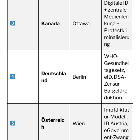
Digitale ID
+ zentrale
Medienlen
Kanada
Ottawa
kung +
Protestkri
minalisieru
ng
WHO-
Gesundhei
tsgesetz,
Deutschla
Berlin
eID, DSA-
nd
Zensur,
Bargeldre
duktion
Impfdiktat
ur-Modell,
Österreic
Wien
ID Austria,
h
eGovernm
ent-Zwang