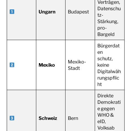
Verträgen,
Datenschu
Ungarn
Budapest
tz-
Stärkung,
pro-
Bargeld
Bürgerdat
en
schutz,
Mexiko-
Mexiko
keine
Stadt
Digitalwäh
rungspflic
ht
Direkte
Demokrati
e gegen
WHO &
Schweiz
Bern
eID,
Volksab