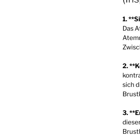
1. **
Das A
Atemm
Zwisc
2. **
kontr
sich 
Brust
3. **
diese
Brust