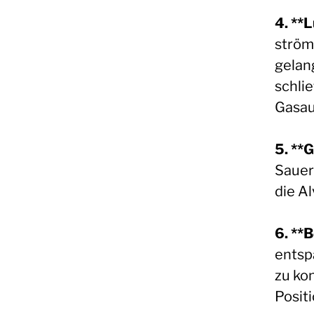
4. **
ström
gelan
schli
Gasau
5. **
Sauer
die A
6. **
entsp
zu ko
Posit