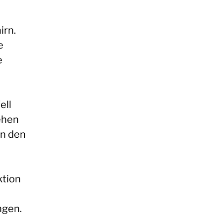
irn.
e
e
ell
iehen
n den
ktion
ngen.