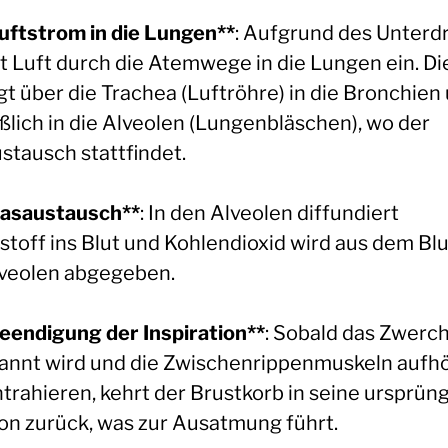
Luftstrom in die Lungen**
: Aufgrund des Unterd
t Luft durch die Atemwege in die Lungen ein. Di
gt über die Trachea (Luftröhre) in die Bronchien
eßlich in die Alveolen (Lungenbläschen), wo der
stausch stattfindet.
Gasaustausch**
: In den Alveolen diffundiert
stoff ins Blut und Kohlendioxid wird aus dem Blu
lveolen abgegeben.
Beendigung der Inspiration**
: Sobald das Zwerch
annt wird und die Zwischenrippenmuskeln aufh
ntrahieren, kehrt der Brustkorb in seine ursprün
ion zurück, was zur Ausatmung führt.