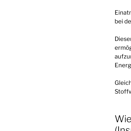
Einatm
bei d
Diese
ermög
aufzu
Energi
Gleich
Stoff
Wie
(Ins