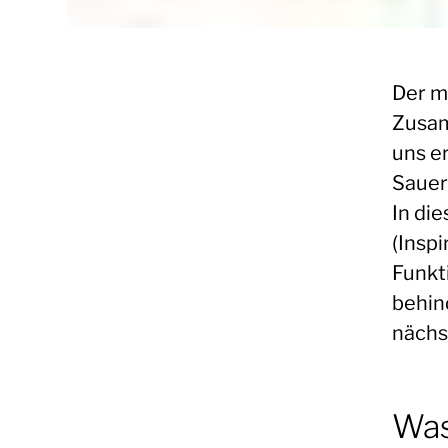
Der m
Zusam
uns e
Sauer
In di
(Inspi
Funkt
behin
nächs
Was