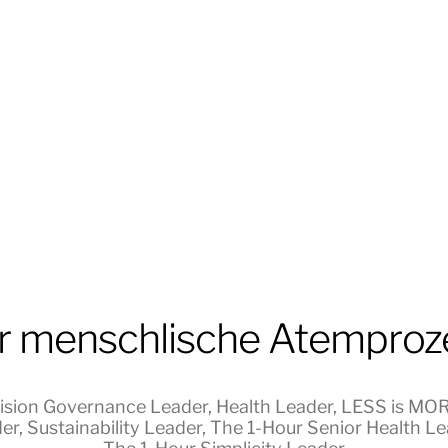
r menschlische Atemproz
ision Governance Leader
,
Health Leader
,
LESS is MO
er
,
Sustainability Leader
,
The 1-Hour Senior Health Le