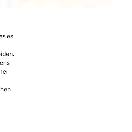
as es
iden.
mens
iner
chen