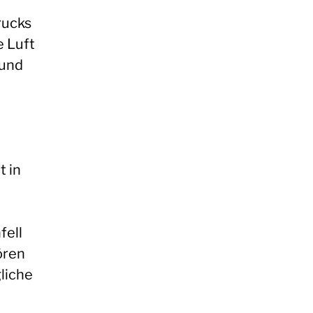
rucks
e Luft
 und
t in
fell
ören
gliche