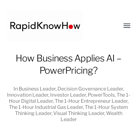
Toggl
menu
RapidKnowHow
How Business Applies AI –
-
PowerPricing?
DECISION
MASTER
™
In
Business Leader
,
Decision Governance Leader
,
Innovation Leader
,
Investor Leader
,
PowerTools
,
The 1-
Hour Digital Leader
,
The 1-Hour Entrepreneur Leader
,
The 1-Hour Industrial Gas Leader
,
The 1-Hour System
Thinking Leader
,
Visual Thinking Leader
,
Wealth
Leader