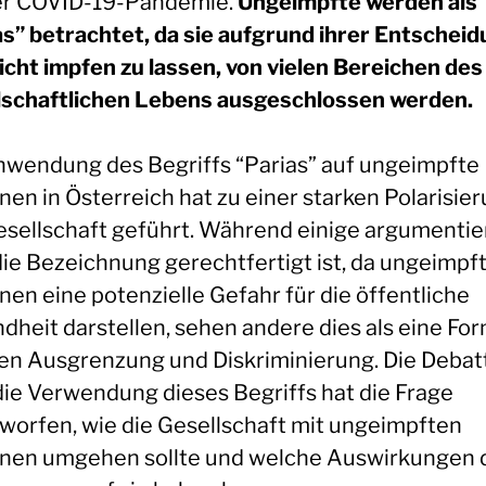
er COVID-19-Pandemie.
Ungeimpfte werden als
as” betrachtet, da sie aufgrund ihrer Entscheid
nicht impfen zu lassen, von vielen Bereichen des
lschaftlichen Lebens ausgeschlossen werden.
nwendung des Begriffs “Parias” auf ungeimpfte
en in Österreich hat zu einer starken Polarisier
esellschaft geführt. Während einige argumentie
die Bezeichnung gerechtfertigt ist, da ungeimpf
nen eine potenzielle Gefahr für die öffentliche
dheit darstellen, sehen andere dies als eine Fo
len Ausgrenzung und Diskriminierung. Die Debat
die Verwendung dieses Begriffs hat die Frage
worfen, wie die Gesellschaft mit ungeimpften
nen umgehen sollte und welche Auswirkungen 