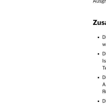
Ausgr
Zus
D
w
D
I
T
D
A
R
D