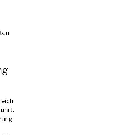
iten
ng
reich
führt.
erung