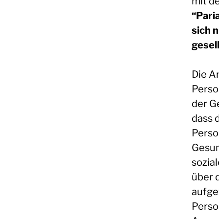
mit d
“Pari
sich 
gesel
Die A
Person
der G
dass 
Perso
Gesun
sozia
über 
aufge
Perso