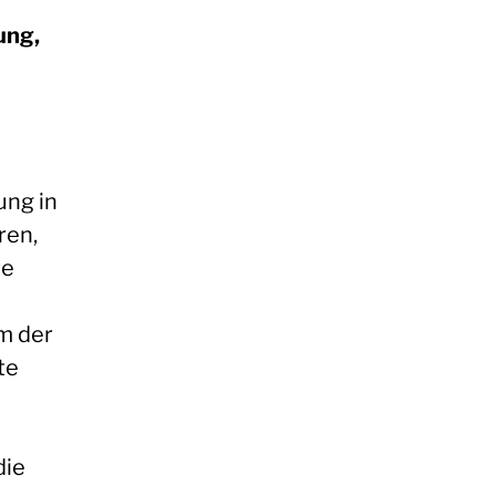
ung,
ung in
ren,
te
rm der
te
die