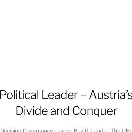
Political Leader – Austria’
Divide and Conquer
n
Decision Governance Leader
,
Health Leader
,
The 1-H