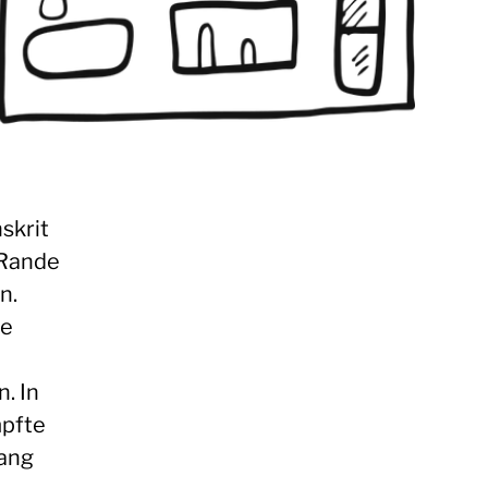
skrit
 Rande
n.
ne
. In
mpfte
ang