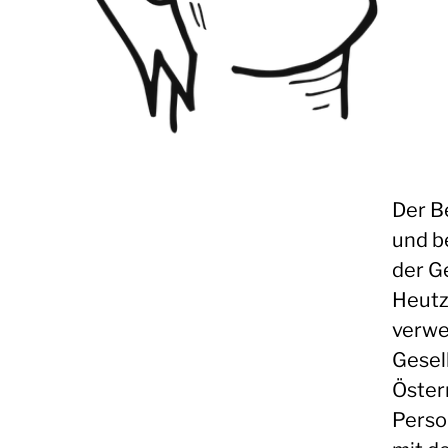
Der B
und b
der G
Heutz
verwe
Gesel
Öster
Perso