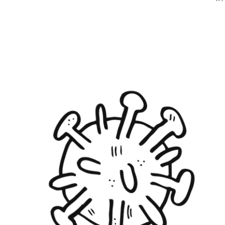
RapidKnowHow
-
DECISION
MASTER
™