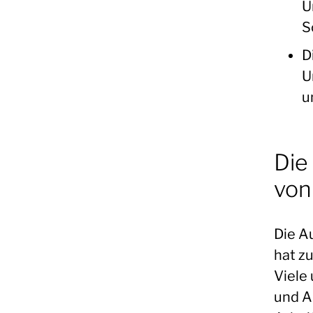
U
S
D
U
u
Die
von
Die A
hat zu
Viele
und A