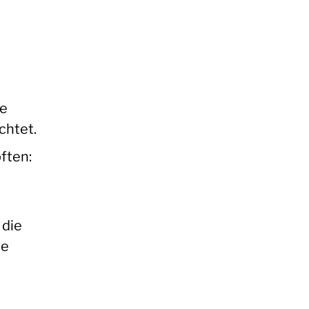
te
chtet.
ften:
 die
ie