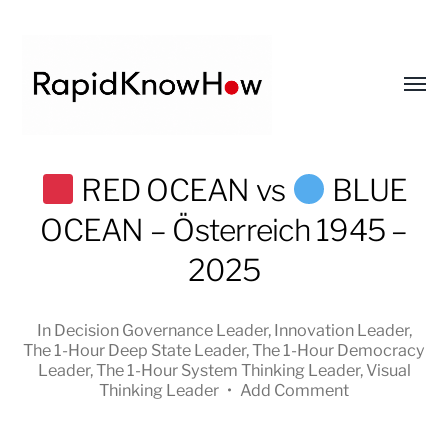
Toggl
menu
RapidKnowHow
RED OCEAN vs
BLUE
-
OCEAN – Österreich 1945 –
DECISION
MASTER
2025
™
In
Decision Governance Leader
,
Innovation Leader
,
The 1-Hour Deep State Leader
,
The 1-Hour Democracy
Leader
,
The 1-Hour System Thinking Leader
,
Visual
Thinking Leader
•
Add Comment