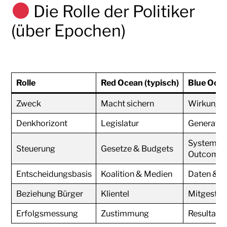
Die Rolle der Politiker
(über Epochen)
Rolle
Red Ocean (typisch)
Blue Ocea
Zweck
Macht sichern
Wirkung e
Denkhorizont
Legislatur
Generatio
Systeme 
Steuerung
Gesetze & Budgets
Outcome
Entscheidungsbasis
Koalition & Medien
Daten & S
Beziehung Bürger
Klientel
Mitgestalt
Erfolgsmessung
Zustimmung
Resultate