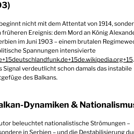
03)
 beginnt nicht mit dem Attentat von 1914, sonder
 früheren Ereignis: dem Mord an König Alexander
erbien im Juni 1903 – einem brutalen Regimewec
olitische Spannungen intensivierte
e+15deutschlandfunk.de+15de.wikipedia.org+15
.
s Signal verdeutlicht schon damals das instabile
gefüge des Balkans.
Balkan-Dynamiken & Nationalismu
utor beleuchtet nationalistische Strömungen –
sondere in Serbien – und die Destabilisierung du