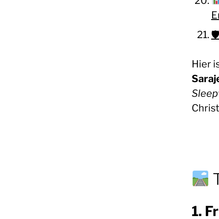
E

Hier 
Saraj
Sleep
Chris
T
1. F