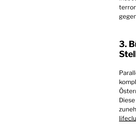
terro
gegen
3. 
Stel
Paral
kompl
Öster
Diese
zuneh
lifec