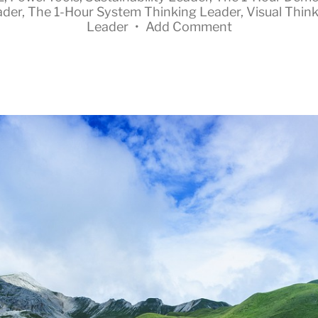
ader
,
The 1-Hour System Thinking Leader
,
Visual Thin
Leader
•
Add Comment