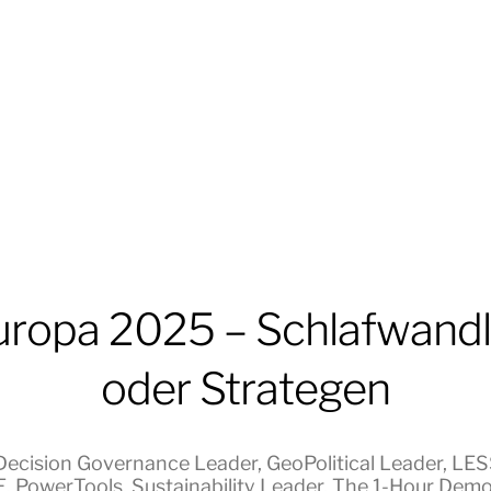
uropa 2025 – Schlafwandl
oder Strategen
Decision Governance Leader
,
GeoPolitical Leader
,
LESS
E
,
PowerTools
,
Sustainability Leader
,
The 1-Hour Demo