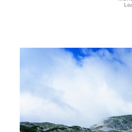
Le
RapidKnowHow
-
DECISION
MASTER
™