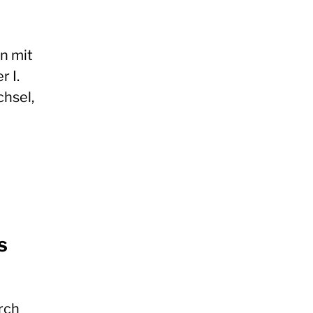
n mit
 I.
hsel,
s
rch