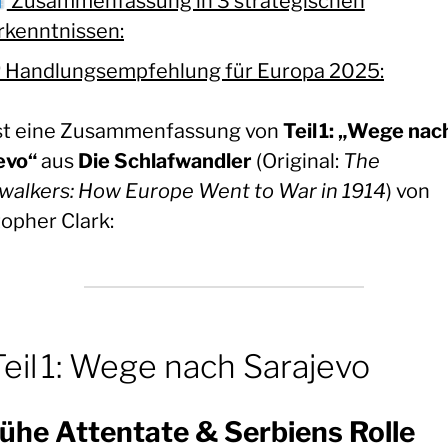
Zusammenfassung in 3 strategischen
rkenntnissen:
 Handlungsempfehlung für Europa 2025:
ist eine Zusammenfassung von
Teil 1: „Wege nac
evo“
aus
Die Schlafwandler
(Original:
The
walkers: How Europe Went to War in 1914
) von
topher Clark:
eil 1: Wege nach Sarajevo
rühe Attentate & Serbiens Rolle