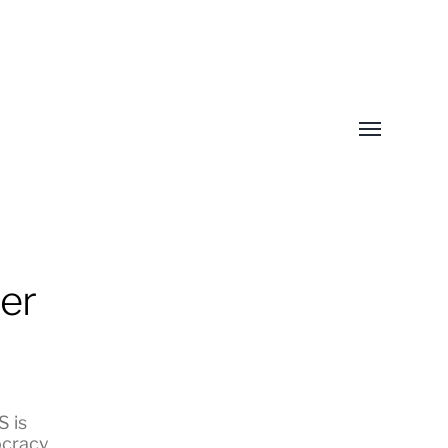
Toggle
menu
er
 is
cracy