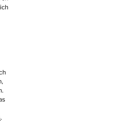
ich
rch
n,
n.
as
3
.