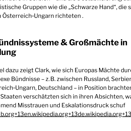
ristische Gruppen wie die „Schwarze Hand“, die s
 Österreich‑Ungarn richteten .
Bündnissysteme & Großmächte in
lung
lel dazu zeigt Clark, wie sich Europas Mächte du
exe Bündnisse – z. B. zwischen Russland, Serbie
reich‑Ungarn, Deutschland – in Position brachte
 Staaten verschätzten sich in ihren Absichten, w
mend Misstrauen und Eskalationsdruck schuf
lub.org+13en.wikipedia.org+13de.wikipedia.org+1