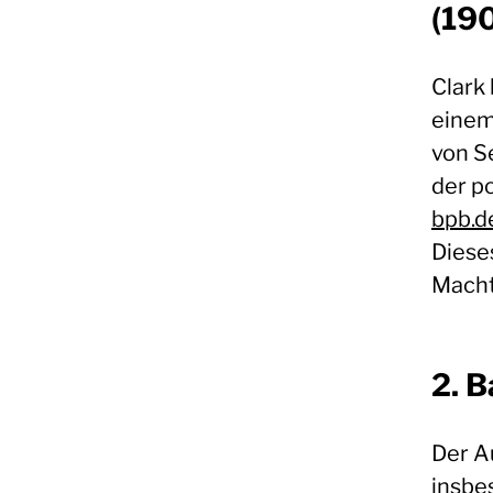
(19
Clark
einem
von S
der p
bpb.d
Diese
Macht
2. 
Der A
insbe