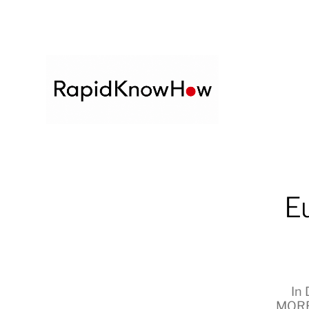
E
In
MOR