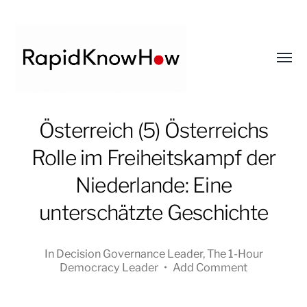
Toggl
menu
RapidKnowHow
Österreich (5) Österreichs
-
Rolle im Freiheitskampf der
DECISION
MASTER
Niederlande: Eine
™
unterschätzte Geschichte
In
Decision Governance Leader
,
The 1-Hour
Democracy Leader
•
Add Comment