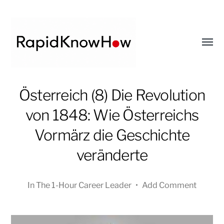
Toggl
menu
RapidKnowHow
Österreich (8) Die Revolution
-
von 1848: Wie Österreichs
DECISION
MASTER
Vormärz die Geschichte
™
veränderte
In
The 1-Hour Career Leader
•
Add Comment