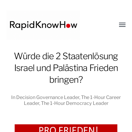
Toggl
menu
RapidKnowHow
Würde die 2 Staatenlösung
-
Israel und Palästina Frieden
DECISION
MASTER
bringen?
™
In
Decision Governance Leader
,
The 1-Hour Career
Leader
,
The 1-Hour Democracy Leader