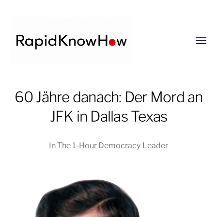
Toggl
menu
RapidKnowHow
60 Jähre danach: Der Mord an
-
DECISION
JFK in Dallas Texas
MASTER
™
In
The 1-Hour Democracy Leader