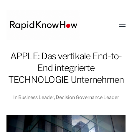
Toggl
menu
RapidKnowHow
APPLE: Das vertikale End-to-
-
End integrierte
DECISION
MASTER
TECHNOLOGIE Unternehmen
™
In
Business Leader
,
Decision Governance Leader