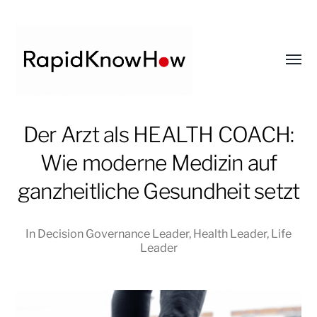
Toggl
menu
RapidKnowHow
Der Arzt als HEALTH COACH:
-
Wie moderne Medizin auf
DECISION
MASTER
ganzheitliche Gesundheit setzt
™
In
Decision Governance Leader
,
Health Leader
,
Life
Leader