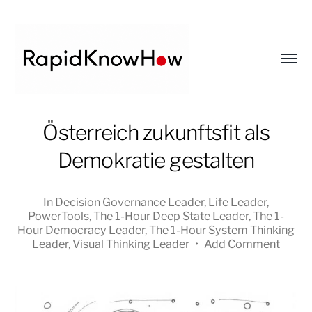
Toggl
menu
RapidKnowHow
Österreich zukunftsfit als
-
Demokratie gestalten
DECISION
MASTER
™
In
Decision Governance Leader
,
Life Leader
,
PowerTools
,
The 1-Hour Deep State Leader
,
The 1-
Hour Democracy Leader
,
The 1-Hour System Thinking
Leader
,
Visual Thinking Leader
•
Add Comment