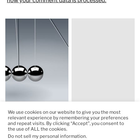
how your comment data is processed.
We use cookies on our website to give you the most
relevant experience by remembering your preferences
and repeat visits. By clicking “Accept”, you consent to
the use of ALL the cookies.
© 2026
RapidKnowHow – DECISION MASTER
™
Do not sell my personal information
.