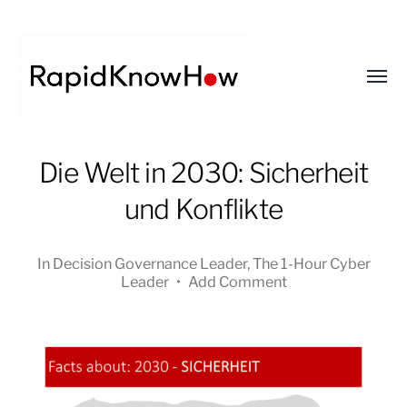
Toggl
menu
RapidKnowHow
Die Welt in 2030: Sicherheit
-
und Konflikte
DECISION
MASTER
™
In
Decision Governance Leader
,
The 1-Hour Cyber
Leader
•
Add Comment