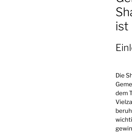
Sh
ist
Ein
Die S
Gemei
dem T
Vielz
beruh
wichti
gewin