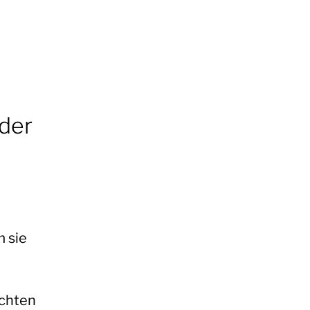
 der
 sie
chten