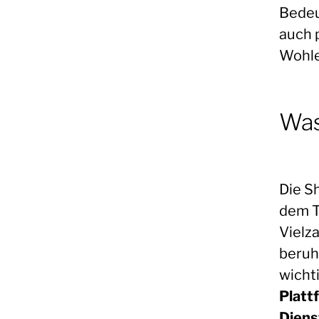
Bedeu
auch 
Wohle
Was
Die S
dem T
Vielz
beruh
wichti
Platt
Diens