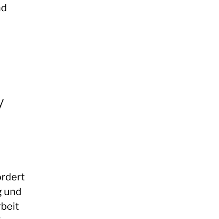
nd
y
ördert
g und
beit