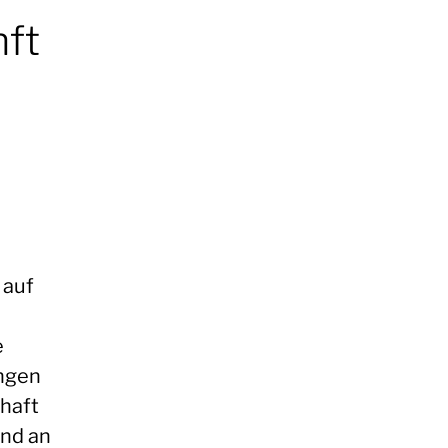
ft
 auf
e
ungen
chaft
nd an