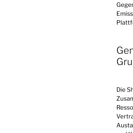
Gegen
Emiss
Platt
Gem
Gru
Die S
Zusam
Resso
Vertr
Austa