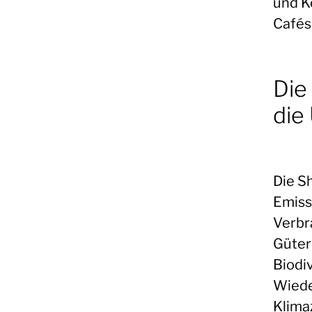
und K
Cafés
Die
die
Die S
Emiss
Verbr
Güter
Biodi
Wiede
Klima