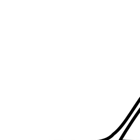
RapidKnowHow
-
DECISION
MASTER
™