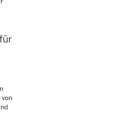
ir
für
en
 von
und