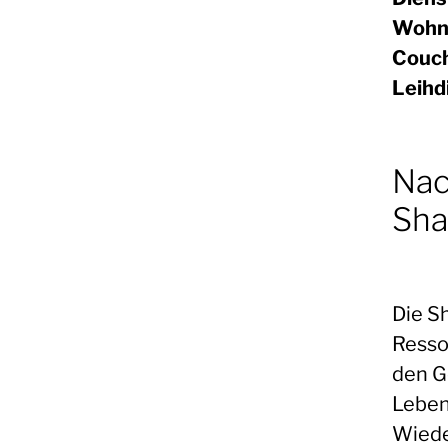
Wohnu
Couch
Leihd
Nac
Sha
Die S
Resso
den G
Leben
Wiede