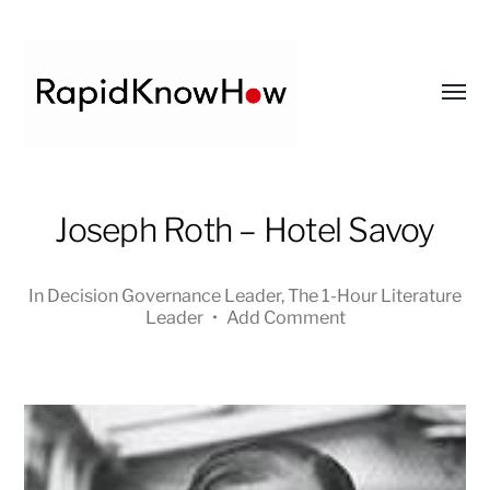
Toggl
menu
RapidKnowHow
Joseph Roth – Hotel Savoy
-
DECISION
MASTER
In
Decision Governance Leader
,
The 1-Hour Literature
™
Leader
•
Add Comment