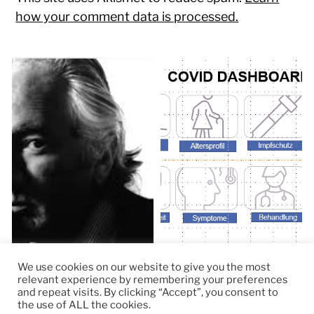
how your comment data is processed.
We use cookies on our website to give you the most
relevant experience by remembering your preferences
and repeat visits. By clicking “Accept”, you consent to
the use of ALL the cookies.
© 2026
RapidKnowHow – DECISION MASTER