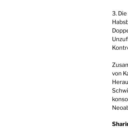
3. Di
Habsb
Doppe
Unzuf
Kontr
Zusam
von Ka
Herau
Schwi
konso
Neoab
Shari