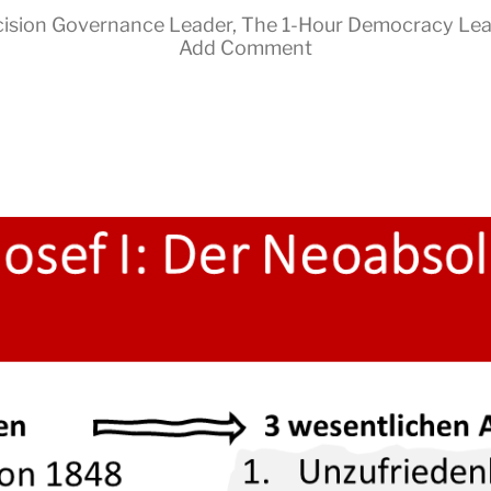
ision Governance Leader
,
The 1-Hour Democracy Le
Add Comment