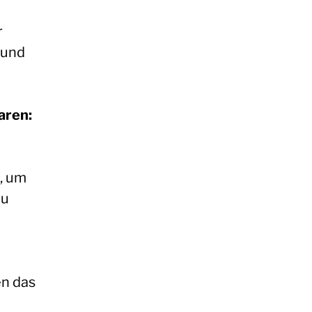
r
 und
aren:
, um
zu
en das