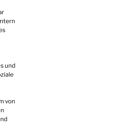
ar
intern
es
es und
oziale
rm von
en
und