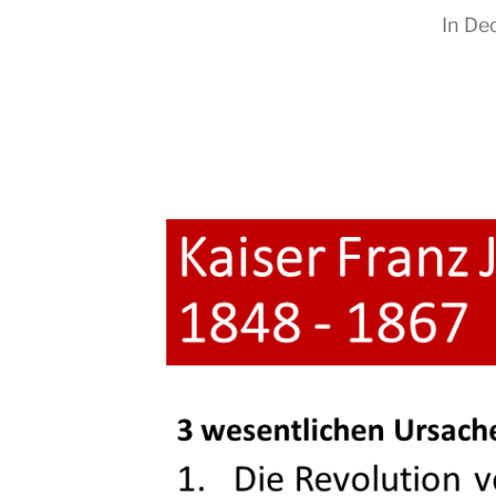
In
Dec
RapidKnowHow
-
DECISION
MASTER
™