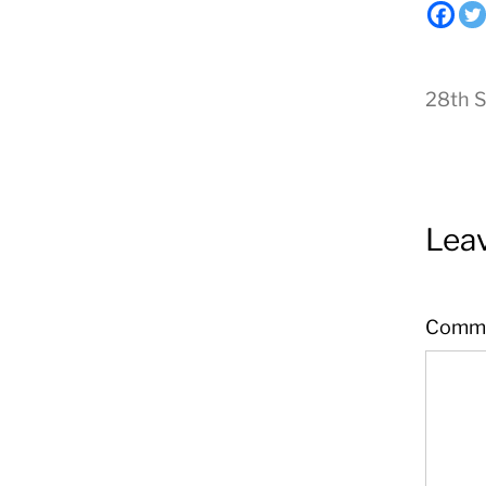
28th 
Leav
Comm