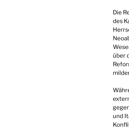
Die R
des Ka
Herrsc
Neoab
Wesen
über 
Refor
milde
Währe
exter
gegen
und It
Konfl