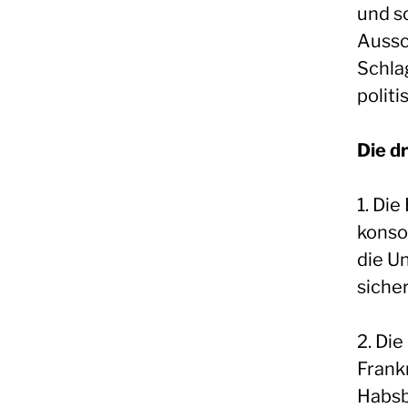
und s
Aussc
Schla
politi
Die d
1. Die
konso
die U
sicher
2. Di
Frank
Habsbu