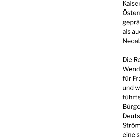
Kaiser
Öster
geprä
als au
Neoab
Die R
Wende
für Fr
und w
führt
Bürge
Deuts
Ström
eine 