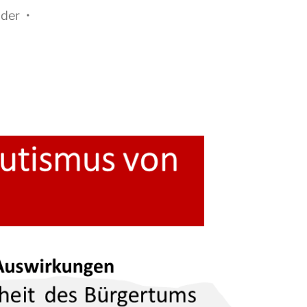
ader
•