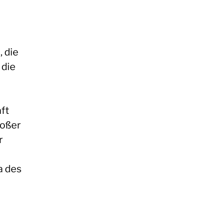
 die
 die
ft
roßer
r
a des