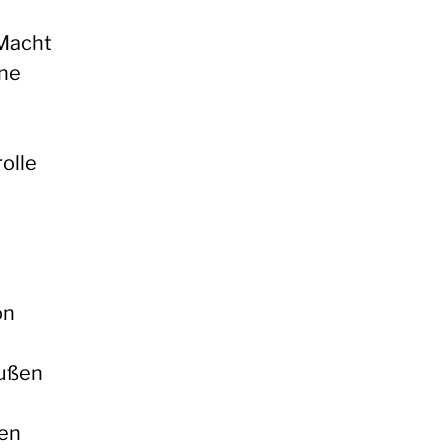
 Macht
ine
olle
on
eußen
hen