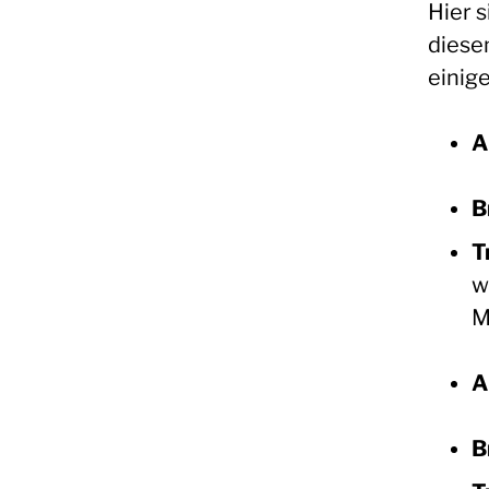
Hier 
diese
einige
A
B
T
w
M
A
B