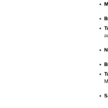
M
B
T
a
N
B
T
M
S