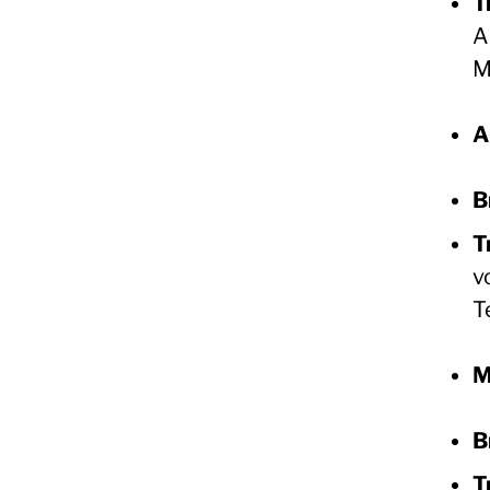
T
A
M
A
B
T
v
T
M
B
T