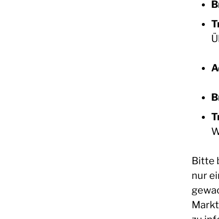
B
T
Ü
A
B
T
W
Bitte
nur ei
gewach
Markt