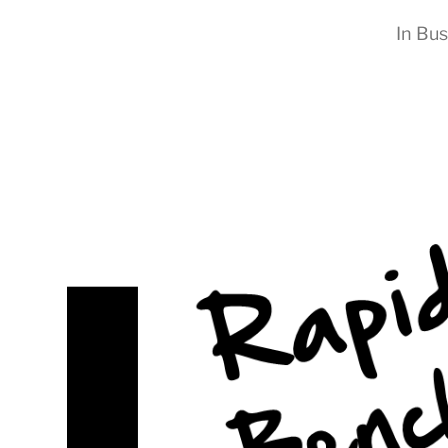
In
Bus
RapidKnowHow
-
DECISION
MASTER
™