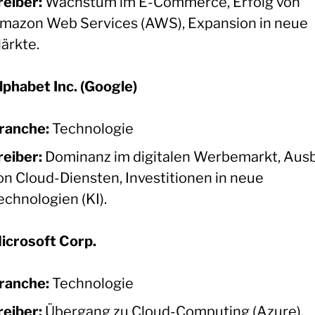
reiber:
Wachstum im E-Commerce, Erfolg von
mazon Web Services (AWS), Expansion in neue
ärkte.
lphabet Inc. (Google)
ranche:
Technologie
reiber:
Dominanz im digitalen Werbemarkt, Aus
on Cloud-Diensten, Investitionen in neue
echnologien (KI).
icrosoft Corp.
ranche:
Technologie
reiber:
Übergang zu Cloud-Computing (Azure),