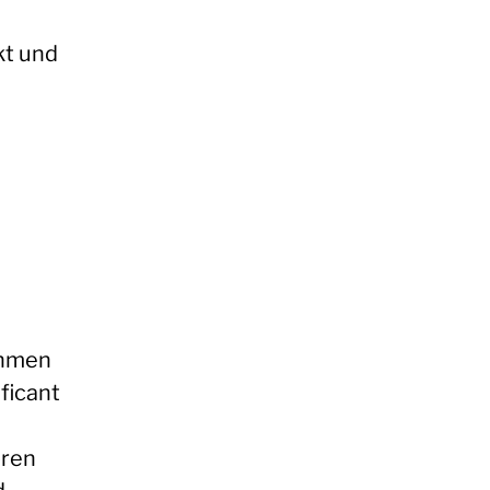
t und
ehmen
ificant
oren