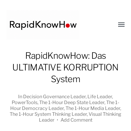
Toggl
menu
RapidKnowHow
RapidKnowHow: Das
-
ULTIMATIVE KORRUPTION
DECISION
MASTER
System
™
In
Decision Governance Leader
,
Life Leader
,
PowerTools
,
The 1-Hour Deep State Leader
,
The 1-
Hour Democracy Leader
,
The 1-Hour Media Leader
,
The 1-Hour System Thinking Leader
,
Visual Thinking
Leader
•
Add Comment