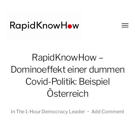
Toggl
menu
RapidKnowHow
RapidKnowHow –
-
Dominoeffekt einer dummen
DECISION
MASTER
Covid-Politik: Beispiel
™
Österreich
In
The 1-Hour Democracy Leader
•
Add Comment