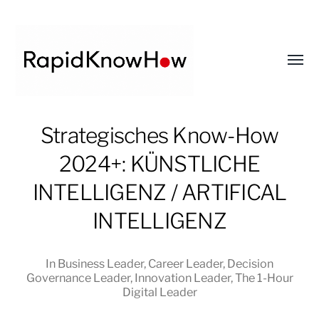
Toggl
menu
RapidKnowHow
Strategisches Know-How
-
2024+: KÜNSTLICHE
DECISION
MASTER
INTELLIGENZ / ARTIFICAL
™
INTELLIGENZ
In
Business Leader
,
Career Leader
,
Decision
Governance Leader
,
Innovation Leader
,
The 1-Hour
Digital Leader