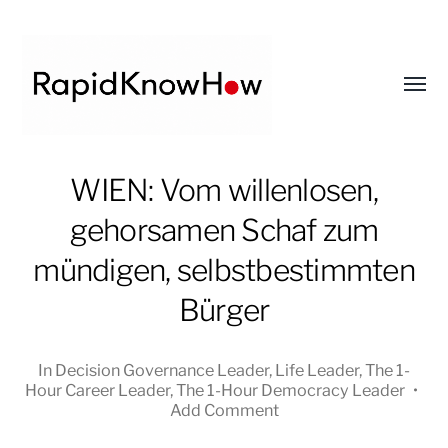
Toggl
menu
RapidKnowHow
WIEN: Vom willenlosen,
-
gehorsamen Schaf zum
DECISION
MASTER
mündigen, selbstbestimmten
™
Bürger
In
Decision Governance Leader
,
Life Leader
,
The 1-
Hour Career Leader
,
The 1-Hour Democracy Leader
•
Add Comment