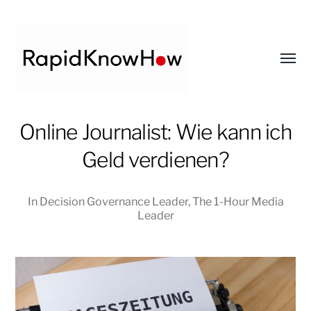
Toggl
menu
RapidKnowHow
Online Journalist: Wie kann ich
-
Geld verdienen?
DECISION
MASTER
™
In
Decision Governance Leader
,
The 1-Hour Media
Leader