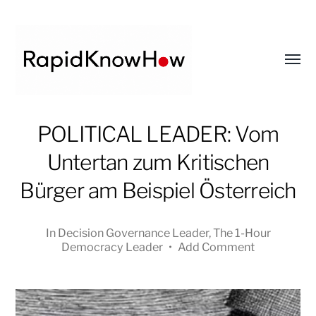
Toggl
menu
RapidKnowHow
POLITICAL LEADER: Vom
-
Untertan zum Kritischen
DECISION
MASTER
Bürger am Beispiel Österreich
™
In
Decision Governance Leader
,
The 1-Hour
Democracy Leader
•
Add Comment