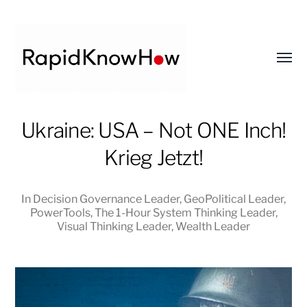
Toggl
menu
RapidKnowHow
Ukraine: USA – Not ONE Inch!
-
Krieg Jetzt!
DECISION
MASTER
™
In
Decision Governance Leader
,
GeoPolitical Leader
,
PowerTools
,
The 1-Hour System Thinking Leader
,
Visual Thinking Leader
,
Wealth Leader