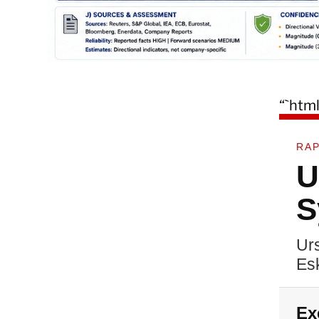
“`htm
RAP
U
S
Ur
Es
Ex