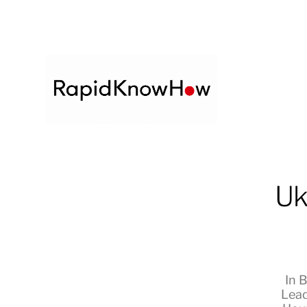
Uk
In
B
Lea