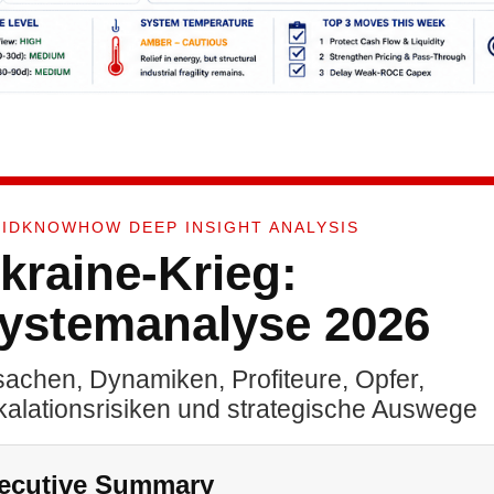
l
IDKNOWHOW DEEP INSIGHT ANALYSIS
kraine-Krieg:
ystemanalyse 2026
sachen, Dynamiken, Profiteure, Opfer,
kalationsrisiken und strategische Auswege
ecutive Summary