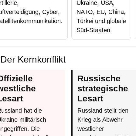
tillerie,
Ukraine, USA,
uftverteidigung, Cyber,
NATO, EU, China,
atellitenkommunikation.
Türkei und globale
Süd-Staaten.
 Der Kernkonflikt
Offizielle
Russische
westliche
strategische
Lesart
Lesart
ussland hat die
Russland stellt den
kraine militärisch
Krieg als Abwehr
ngegriffen. Die
westlicher