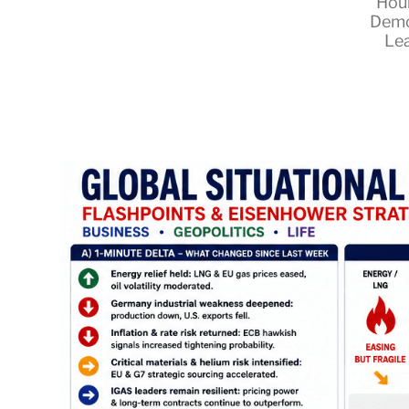
Hou
Demo
Le
RapidKnowHow
-
DECISION
MASTER
™