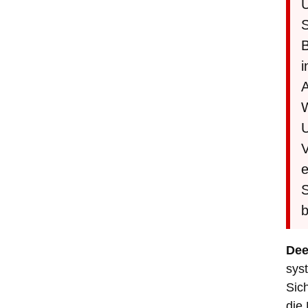
U
S
B
i
W
U
V
e
S
b
Dee
sys
Sich
die