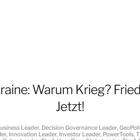
raine: Warum Krieg? Frie
Jetzt!
usiness Leader
,
Decision Governance Leader
,
GeoPolit
der
,
Innovation Leader
,
Investor Leader
,
PowerTools
,
T