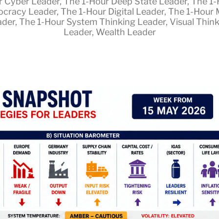
r Cyber Leader
,
The 1-Hour Deep State Leader
,
The 1-
cracy Leader
,
The 1-Hour Digital Leader
,
The 1-Hour 
ader
,
The 1-Hour System Thinking Leader
,
Visual Thin
Leader
,
Wealth Leader