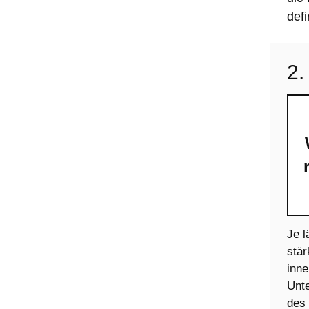
defi
2.
Je l
stä
inne
Unte
des 