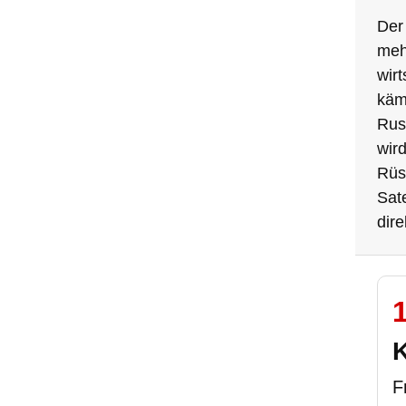
Der 
mehr
wirt
kämp
Russ
wir
Rüs
Sat
dire
F