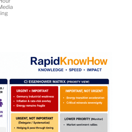
Hour
Media
king