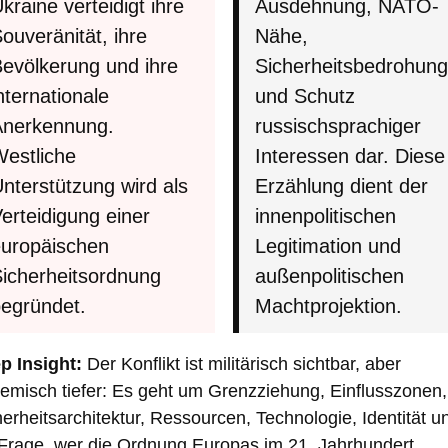
kraine verteidigt ihre
Ausdehnung, NATO-
ouveränität, ihre
Nähe,
evölkerung und ihre
Sicherheitsbedrohung
nternationale
und Schutz
Anerkennung.
russischsprachiger
estliche
Interessen dar. Diese
nterstützung wird als
Erzählung dient der
erteidigung einer
innenpolitischen
uropäischen
Legitimation und
icherheitsordnung
außenpolitischen
egründet.
Machtprojektion.
p Insight:
Der Konflikt ist militärisch sichtbar, aber
temisch tiefer: Es geht um Grenzziehung, Einflusszonen,
erheitsarchitektur, Ressourcen, Technologie, Identität u
 Frage, wer die Ordnung Europas im 21. Jahrhundert