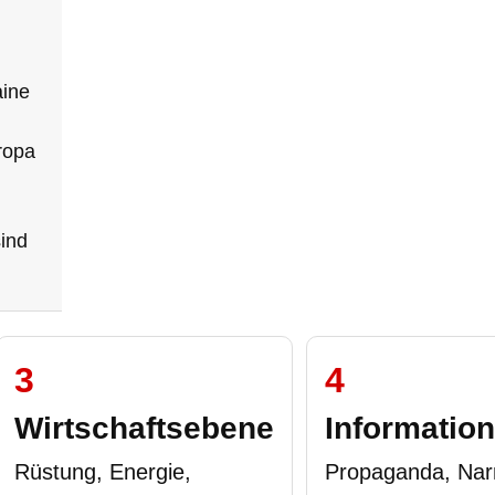
aine
ropa
sind
3
4
Wirtschaftsebene
Informatio
Rüstung, Energie,
Propaganda, Narr