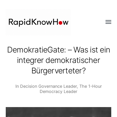
Toggl
menu
RapidKnowHow
DemokratieGate: – Was ist ein
-
integrer demokratischer
DECISION
MASTER
Bürgerverteter?
™
In
Decision Governance Leader
,
The 1-Hour
Democracy Leader