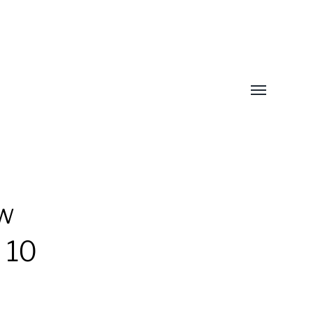
Toggle
menu
w
 10