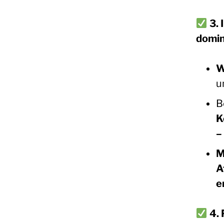
3.
domin
W
u
B
K
–
M
A
e
4.