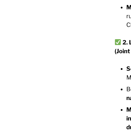
M
r
C
2.
(Join
S
M
B
n
M
i
d