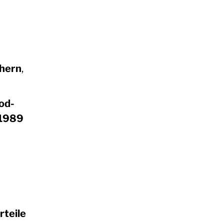
chern
,
od-
 1989
rteile