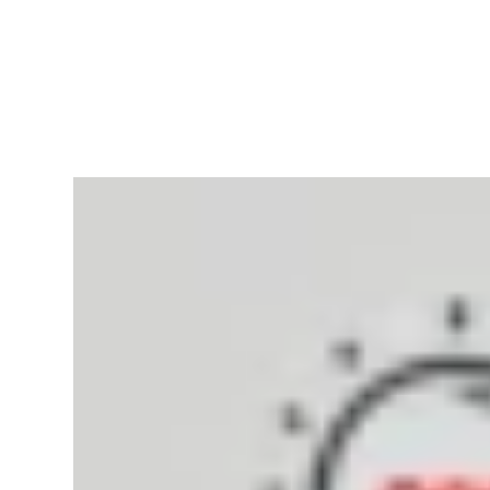
RapidKnowHow
-
DECISION
MASTER
™