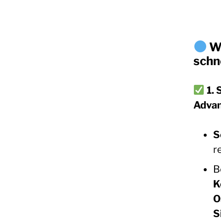
WI
schn
1. 
Advan
S
r
B
K
O
S