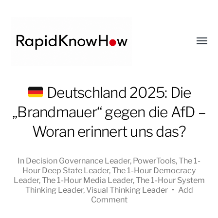
Toggl
menu
RapidKnowHow
Deutschland 2025: Die
-
„Brandmauer“ gegen die AfD –
DECISION
MASTER
Woran erinnert uns das?
™
In
Decision Governance Leader
,
PowerTools
,
The 1-
Hour Deep State Leader
,
The 1-Hour Democracy
Leader
,
The 1-Hour Media Leader
,
The 1-Hour System
Thinking Leader
,
Visual Thinking Leader
•
Add
Comment