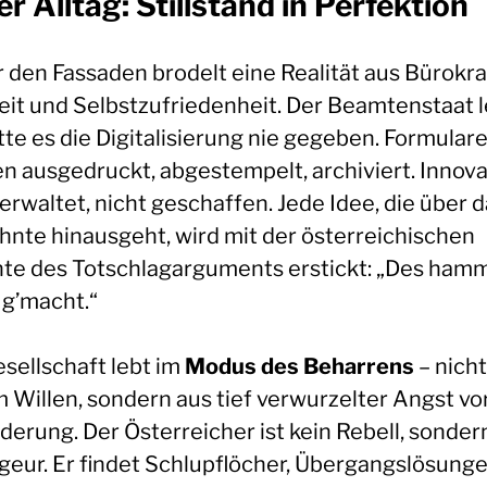
er Alltag: Stillstand in Perfektion
r den Fassaden brodelt eine Realität aus Bürokra
eit und Selbstzufriedenheit. Der Beamtenstaat l
tte es die Digitalisierung nie gegeben. Formular
n ausgedruckt, abgestempelt, archiviert. Innova
erwaltet, nicht geschaffen. Jede Idee, die über 
nte hinausgeht, wird mit der österreichischen
nte des Totschlagarguments erstickt: „Des ham
 g’macht.“
esellschaft lebt im
Modus des Beharrens
– nicht
 Willen, sondern aus tief verwurzelter Angst vo
derung. Der Österreicher ist kein Rebell, sonder
geur. Er findet Schlupflöcher, Übergangslösunge