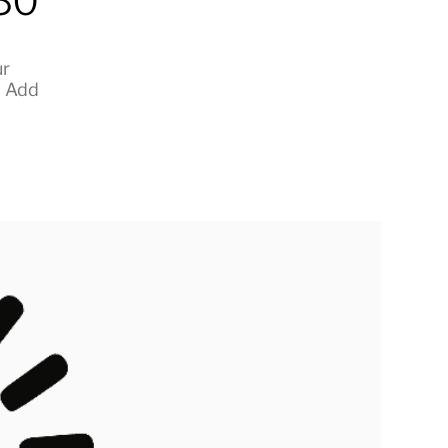
030
ur
Add