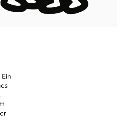
 Ein
hes
,
ft
der