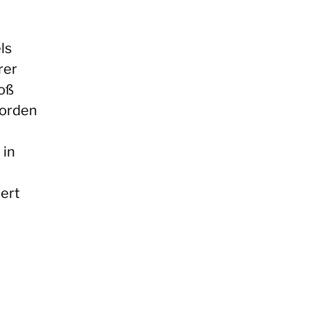
ls
rer
loß
orden
 in
iert