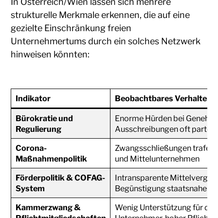
In Österreich/Wien lassen sich mehrere
strukturelle Merkmale erkennen, die auf eine
gezielte Einschränkung freien
Unternehmertums durch ein solches Netzwerk
hinweisen könnten:
Indikator
Beobachtbares Verhalten 
Bürokratie und
Enorme Hürden bei Genehmi
Regulierung
Ausschreibungen oft partei
Corona-
Zwangsschließungen trafen p
Maßnahmenpolitik
und Mittelunternehmen
Förderpolitik & COFAG-
Intransparente Mittelvergab
System
Begünstigung staatsnaher 
Kammerzwang &
Wenig Unterstützung für dis