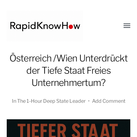
Toggl
menu
RapidKnowHow
Österreich /Wien Unterdrückt
-
der Tiefe Staat Freies
DECISION
MASTER
Unternehmertum?
™
In
The 1-Hour Deep State Leader
•
Add Comment