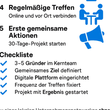
Tiles © Esri — Source: Esri, DeLorme, NAVTEQ, USGS, In