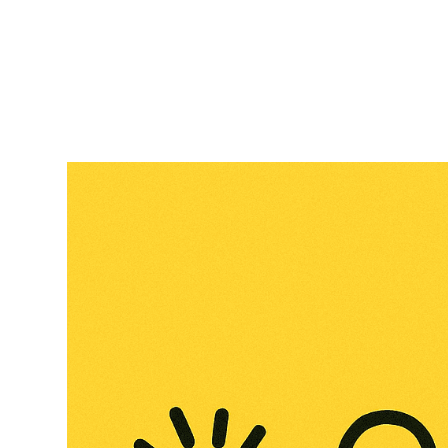
RapidKnowHow
-
DECISION
MASTER
™