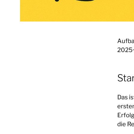
Aufba
2025
Sta
Das is
erste
Erfolg
die R