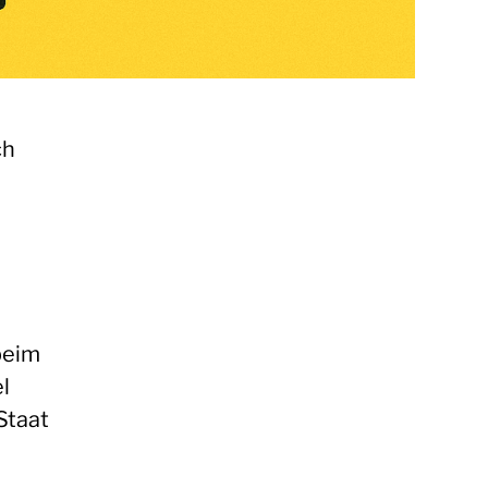
ch
beim
l
Staat