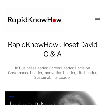
Toggl
menu
RapidKnowHow
RapidKnowHow : Josef David
-
Q & A
DECISION
MASTER
™
In
Business Leader
,
Career Leader
,
Decision
Governance Leader
,
Innovation Leader
,
Life Leader
,
Sustainability Leader