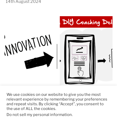
14th August 2024
We use cookies on our website to give you the most
relevant experience by remembering your preferences
and repeat visits. By clicking “Accept”, you consent to
the use of ALL the cookies.
© 2026
RapidKnowHow – DECISION MASTER
™
Do not sell my personal information
.