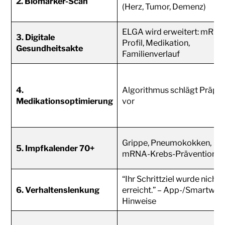
2. Biomarker-Scan
(Herz, Tumor, Demenz)
ELGA wird erweitert: mRNA
3. Digitale
Profil, Medikation,
Gesundheitsakte
Familienverlauf
4.
Algorithmus schlägt Präpar
Medikationsoptimierung
vor
Grippe, Pneumokokken,
5. Impfkalender 70+
mRNA-Krebs-Prävention
“Ihr Schrittziel wurde nicht
6. Verhaltenslenkung
erreicht.” – App-/Smartwat
Hinweise