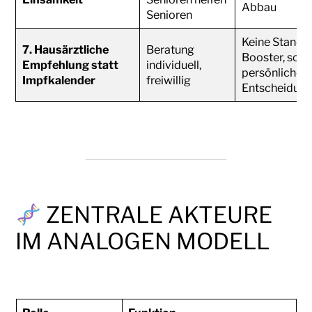
Abbau
Senioren
Keine Standa
7. Hausärztliche
Beratung
Booster, son
Empfehlung statt
individuell,
persönliche
Impfkalender
freiwillig
Entscheidun
ZENTRALE AKTEURE
IM ANALOGEN MODELL