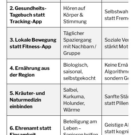
2. Gesundheits-
Hören auf
Selbstwahrn
Tagebuch statt
Körper &
statt Fremda
Tracking-App
Stimmung
Täglicher
3. Lokale Bewegung
Spaziergang
Soziale Verb
statt Fitness-App
mit Nachbarn /
stärkt Motiva
Gruppe
Biologisch,
Keine Ernähr
4. Ernährung aus
saisonal,
Algorithmen,
der Region
selbstgekocht
sondern Gew
Salbei,
5. Kräuter- und
Kurkuma,
Sanfte Stärk
Naturmedizin
Holunder,
statt Pillenk
einbinden
Wärme
Beteiligung am
Geistige Aktiv
6. Ehrenamt statt
Leben –
statt kognitiv
Einsamkeit
Senioren helfen