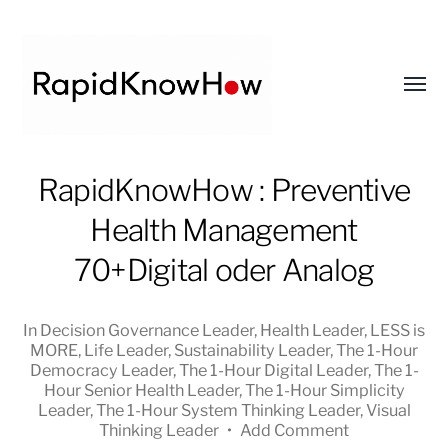
Toggl
menu
RapidKnowHow
RapidKnowHow : Preventive
-
Health Management
DECISION
MASTER
70+Digital oder Analog
™
In
Decision Governance Leader
,
Health Leader
,
LESS is
MORE
,
Life Leader
,
Sustainability Leader
,
The 1-Hour
Democracy Leader
,
The 1-Hour Digital Leader
,
The 1-
Hour Senior Health Leader
,
The 1-Hour Simplicity
Leader
,
The 1-Hour System Thinking Leader
,
Visual
Thinking Leader
•
Add Comment