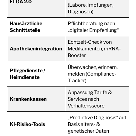
ELGA 2.0
(Labore, Impfungen,
Diagnosen)
Hausärztliche
Pflichtberatung nach
Schnittstelle
„digitaler Empfehlung“
Echtzeit-Check von
Apothekenintegration
Medikamenten, mRNA-
Booster
Überwachen, erinnern,
Pflegedienste /
melden (Compliance-
Heimdienste
Tracker)
Anpassung Tarife &
Krankenkassen
Services nach
Verhaltensscore
„Predictive Diagnosis“ auf
KI-Risiko-Tools
Basis alters- &
genetischer Daten