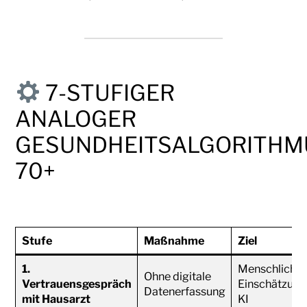
7-STUFIGER
ANALOGER
GESUNDHEITSALGORITHM
70+
Stufe
Maßnahme
Ziel
1.
Menschliche
Ohne digitale
Vertrauensgespräch
Einschätzung 
Datenerfassung
mit Hausarzt
KI