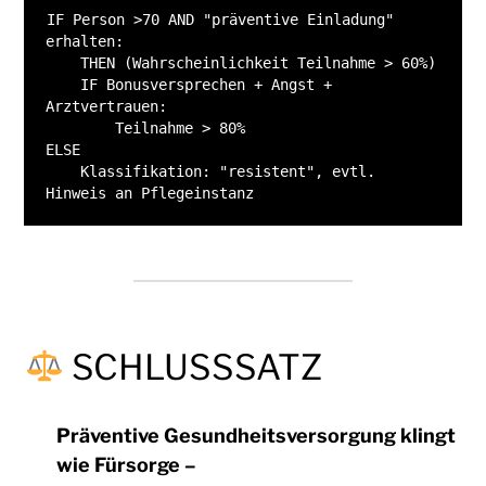
IF Person >70 AND "präventive Einladung" 
erhalten:
    THEN (Wahrscheinlichkeit Teilnahme > 60%)
    IF Bonusversprechen + Angst + 
Arztvertrauen:
        Teilnahme > 80%
ELSE
    Klassifikation: "resistent", evtl. 
Hinweis an Pflegeinstanz
SCHLUSSSATZ
Präventive Gesundheitsversorgung klingt
wie Fürsorge –