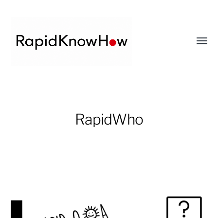
Toggl
menu
RapidKnowHow
-
DECISION
RapidWho
MASTER
™