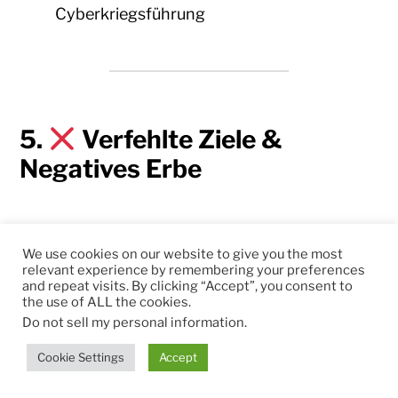
Cyberkriegsführung
5.
Verfehlte Ziele &
Negatives Erbe
We use cookies on our website to give you the most
Bereich
Misserfolg
relevant experience by remembering your preferences
and repeat visits. By clicking “Accept”, you consent to
Aushöhlung von
the use of ALL the cookies.
Demokratie &
Gewaltenteilung,
Rechtsstaat
Do not sell my personal information
.
manipulierte Wahlen
Cookie Settings
Accept
Korruption &
Systematische Bereicherung
Oligarchenstaat
loyaler Eliten