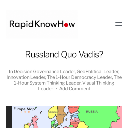
Toggl
menu
RapidKnowHow
Russland Quo Vadis?
-
DECISION
In
Decision Governance Leader
,
GeoPolitical Leader
,
MASTER
Innovation Leader
,
The 1-Hour Democracy Leader
,
The
™
1-Hour System Thinking Leader
,
Visual Thinking
Leader
•
Add Comment