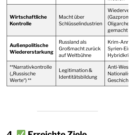
Wiederverst
Wirtschaftliche
Macht über
(Gazprom, R
Kontrolle
Schlüsselindustrien
Oligarchen 
gemacht
Russland als
Krim-Annexi
Außenpolitische
Großmacht zurück
Syrien-Einsa
Wiedererstarkung
auf Weltbühne
Hybridkrieg
**Narrativkontrolle
Anti-West, 
Legitimation &
(„Russische
Nationalism
Identitätsbildung
Werte“) **
Geschichtsr
4.
Erreichte Ziele