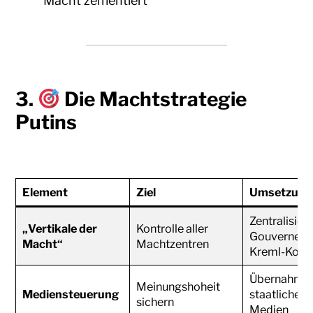
Macht zementiert
3.
Die Machtstrategie
Putins
Element
Ziel
Umsetzung
Zentralisier
„Vertikale der
Kontrolle aller
Gouverneure
Macht“
Machtzentren
Kreml-Kontr
Übernahme
Meinungshoheit
Mediensteuerung
staatlicher 
sichern
Medien