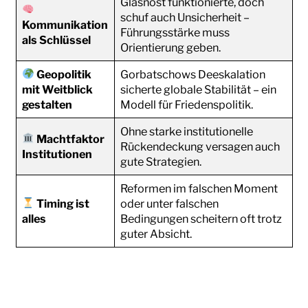
Glasnost funktionierte, doch
schuf auch Unsicherheit –
Kommunikation
Führungsstärke muss
als Schlüssel
Orientierung geben.
Geopolitik
Gorbatschows Deeskalation
mit Weitblick
sicherte globale Stabilität – ein
gestalten
Modell für Friedenspolitik.
Ohne starke institutionelle
Machtfaktor
Rückendeckung versagen auch
Institutionen
gute Strategien.
Reformen im falschen Moment
Timing ist
oder unter falschen
alles
Bedingungen scheitern oft trotz
guter Absicht.