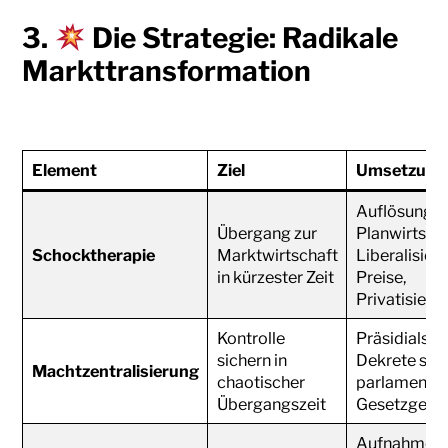
3.
Die Strategie: Radikale
Markttransformation
Element
Ziel
Umsetzung
Auflösung d
Übergang zur
Planwirtscha
Schocktherapie
Marktwirtschaft
Liberalisier
in kürzester Zeit
Preise,
Privatisieru
Kontrolle
Präsidialsys
sichern in
Dekrete stat
Machtzentralisierung
chaotischer
parlamentar
Übergangszeit
Gesetzgebu
Aufnahme v