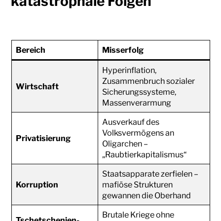
katastrophale Folgen
Bereich
Misserfolg
Hyperinflation,
Zusammenbruch sozialer
Wirtschaft
Sicherungssysteme,
Massenverarmung
Ausverkauf des
Volksvermögens an
Privatisierung
Oligarchen –
„Raubtierkapitalismus“
Staatsapparate zerfielen –
Korruption
mafiöse Strukturen
gewannen die Oberhand
Brutale Kriege ohne
Tschetschenien-