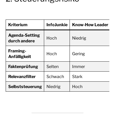
Kriterium
InfoJunkie
Know-How Leader
Agenda-Setting
Hoch
Niedrig
durch andere
Framing-
Hoch
Gering
Anfälligkeit
Faktenprüfung
Selten
Immer
Relevanzfilter
Schwach
Stark
Selbststeuerung
Niedrig
Hoch