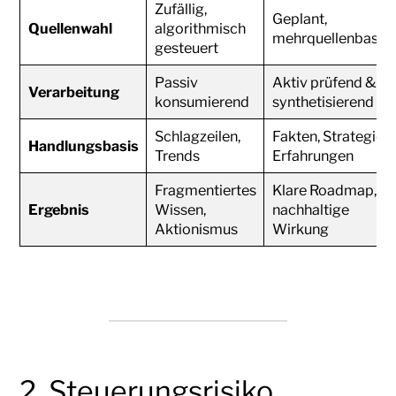
Zufällig,
Geplant,
Quellenwahl
algorithmisch
mehrquellenbasier
gesteuert
Passiv
Aktiv prüfend &
Verarbeitung
konsumierend
synthetisierend
Schlagzeilen,
Fakten, Strategien,
Handlungsbasis
Trends
Erfahrungen
Fragmentiertes
Klare Roadmap,
Ergebnis
Wissen,
nachhaltige
Aktionismus
Wirkung
2. Steuerungsrisiko