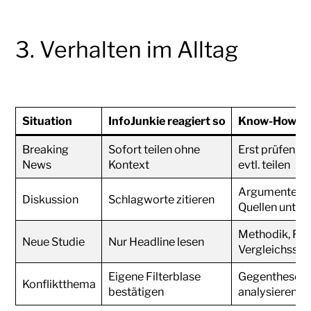
3. Verhalten im Alltag
Situation
InfoJunkie reagiert so
Know-How Lea
Breaking
Sofort teilen ohne
Erst prüfen, d
News
Kontext
evtl. teilen
Argumente mi
Diskussion
Schlagworte zitieren
Quellen unte
Methodik, Fin
Neue Studie
Nur Headline lesen
Vergleichsstu
Eigene Filterblase
Gegenthese ak
Konfliktthema
bestätigen
analysieren