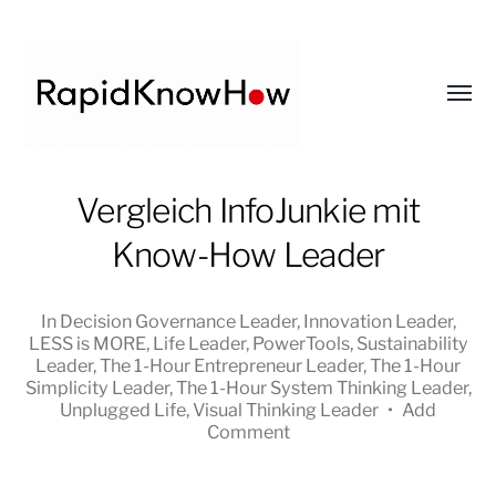
Toggl
menu
RapidKnowHow
Vergleich InfoJunkie mit
-
Know-How Leader
DECISION
MASTER
™
In
Decision Governance Leader
,
Innovation Leader
,
LESS is MORE
,
Life Leader
,
PowerTools
,
Sustainability
Leader
,
The 1-Hour Entrepreneur Leader
,
The 1-Hour
Simplicity Leader
,
The 1-Hour System Thinking Leader
,
Unplugged Life
,
Visual Thinking Leader
•
Add
Comment