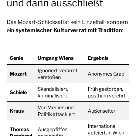
und dann ausschließt
Das Mozart-Schicksal ist kein Einzelfall, sondern
ein
systemischer Kulturverrat mit Tradition
:
Genie
Umgang Wiens
Ergebnis
Ignoriert, verarmt,
Mozart
Anonymes Grab
verstoßen
Skandalisiert,
Früh gestorben,
Schiele
kriminalisiert
posthum verehrt
Von Medien und
Kraus
Außenseiter
Politik attackiert
International
Thomas
Ausgepfiffen,
gefeiert, in Wien
Bernhard
geschmäht