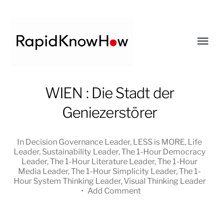
Toggl
menu
RapidKnowHow
WIEN : Die Stadt der
-
Geniezerstörer
DECISION
MASTER
™
In
Decision Governance Leader
,
LESS is MORE
,
Life
Leader
,
Sustainability Leader
,
The 1-Hour Democracy
Leader
,
The 1-Hour Literature Leader
,
The 1-Hour
Media Leader
,
The 1-Hour Simplicity Leader
,
The 1-
Hour System Thinking Leader
,
Visual Thinking Leader
•
Add Comment