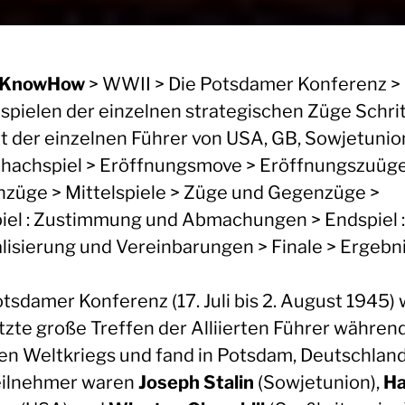
dKnowHow
> WWII > Die Potsdamer Konferenz >
spielen der einzelnen strategischen Züge Schrit
tt der einzelnen Führer von USA, GB, Sowjetunio
chachspiel > Eröffnungsmove > Eröffnungszuüg
züge > Mittelspiele > Züge und Gegenzüge >
iel : Zustimmung und Abmachungen > Endspiel :
lisierung und Vereinbarungen > Finale > Ergebn
tsdamer Konferenz (17. Juli bis 2. August 1945) 
etzte große Treffen der Alliierten Führer währen
en Weltkriegs und fand in Potsdam, Deutschland 
eilnehmer waren
Joseph Stalin
(Sowjetunion),
Ha