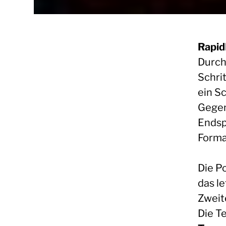
Rapi
Durch
Schri
ein S
Gegen
Endsp
Forma
Die Po
das l
Zweit
Die T