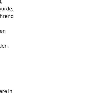
,
wurde,
ährend
hen
den.
ere in