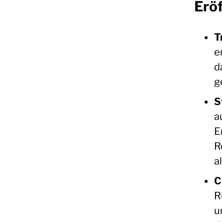
Erö
T
e
d
g
S
a
E
R
a
C
R
u