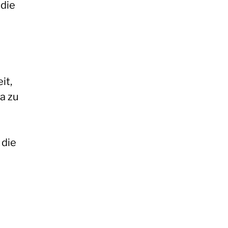
 die
it,
a zu
 die