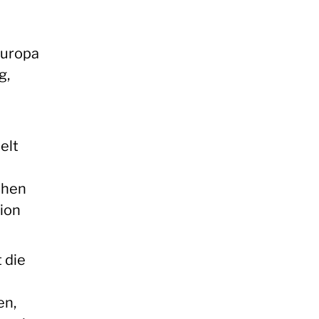
Europa
g,
elt
chen
ion
t die
en,