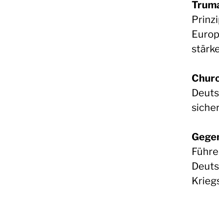
Trum
Prinz
Europa
stärk
Churc
Deuts
sicher
Gege
Führe
Deuts
Krieg