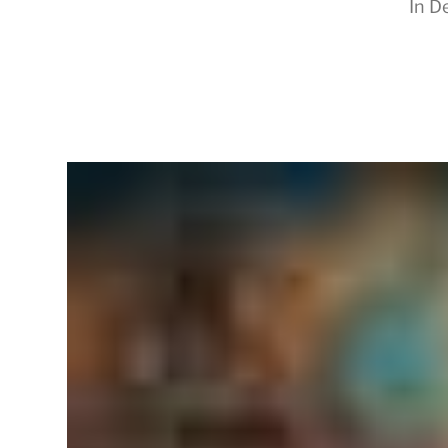
In
De
RapidKnowHow
-
DECISION
MASTER
™