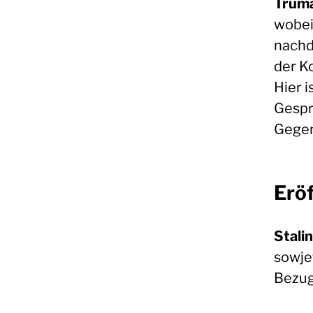
Trum
wobei
nachd
der K
Hier 
Gespr
Gegen
Erö
Stalin
sowje
Bezug