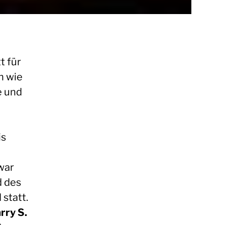
t für
n wie
e und
is
war
d des
statt.
rry S.