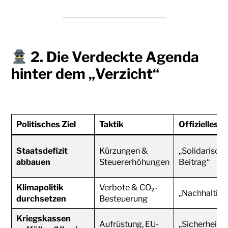
2. Die
Verdeckte Agenda
hinter dem „Verzicht“
Politisches Ziel
Taktik
Offizielles N
Staatsdefizit
Kürzungen &
„Solidarische
abbauen
Steuererhöhungen
Beitrag“
Klimapolitik
Verbote & CO₂-
„Nachhaltigk
durchsetzen
Besteuerung
Kriegskassen
Aufrüstung, EU-
„Sicherheit