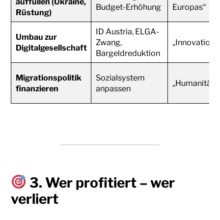
auffüllen (Ukraine,
Budget-Erhöhung
Europas“
Rüstung)
ID Austria, ELGA-
Umbau zur
Zwang,
„Innovation“
Digitalgesellschaft
Bargeldreduktion
Migrationspolitik
Sozialsystem
„Humanität“
finanzieren
anpassen
3. Wer
profitiert
– wer
verliert