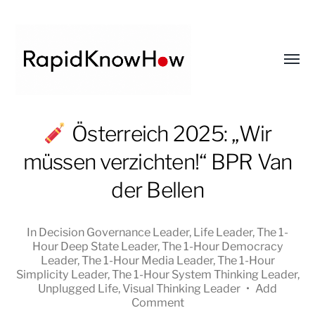
Toggl
menu
RapidKnowHow
Österreich 2025: „Wir
-
müssen verzichten!“ BPR Van
DECISION
MASTER
der Bellen
™
In
Decision Governance Leader
,
Life Leader
,
The 1-
Hour Deep State Leader
,
The 1-Hour Democracy
Leader
,
The 1-Hour Media Leader
,
The 1-Hour
Simplicity Leader
,
The 1-Hour System Thinking Leader
,
Unplugged Life
,
Visual Thinking Leader
•
Add
Comment